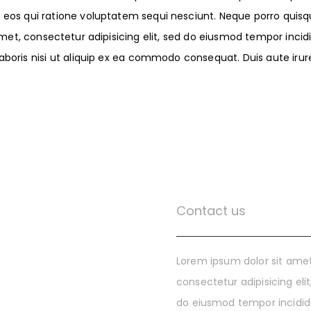
eos qui ratione voluptatem sequi nesciunt. Neque porro quisqu
 amet, consectetur adipisicing elit, sed do eiusmod tempor inci
boris nisi ut aliquip ex ea commodo consequat. Duis aute irure
Contact us
Lorem ipsum dolor sit amet
consectetur adipisicing elit
do eiusmod tempor incidi