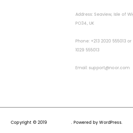
Address:
Seaview, Isle of W
PO34, UK
Phone:
+213 2020 555013 or
1029 555013
Email:
support@noor.com
Copyright © 2019
PixelDima
. Powered by WordPress.