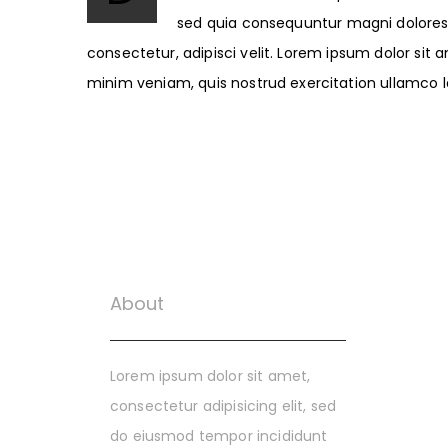
sed quia consequuntur magni dolores 
consectetur, adipisci velit. Lorem ipsum dolor sit
minim veniam, quis nostrud exercitation ullamco la
About
Lorem ipsum dolor sit amet,
consectetur adipisicing elit, sed
do eiusmod tempor incididunt