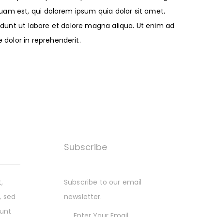
am est, qui dolorem ipsum quia dolor sit amet,
didunt ut labore et dolore magna aliqua. Ut enim ad
 dolor in reprehenderit.
Subscribe
,
Subscribe to our email
, sed
newsletter.
dunt